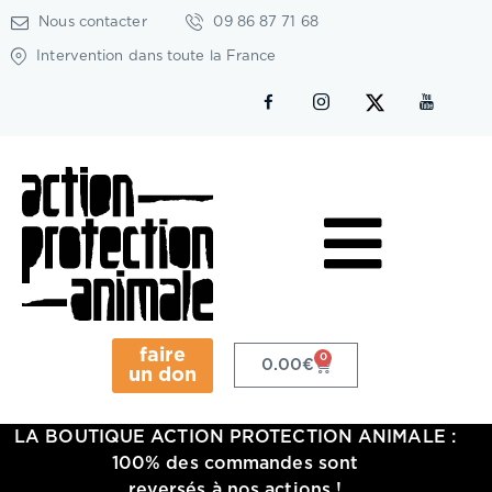
Nous contacter
09 86 87 71 68
Intervention dans toute la France
faire
0
0.00
€
un don
LA BOUTIQUE ACTION PROTECTION ANIMALE :
100% des commandes sont
reversés à nos actions !